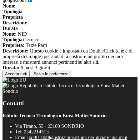
google.com
Nome
Tipologia
Proprieta
Descrizione
Durata
Nome:
NID
Tipologia:
tecnico
Proprieta:
Terze Parti
Descrizione:
Questo cookie è impostato da DoubleClick (che è di
proprietà di Google) per aiutarti a costruire un profilo dei tuoi
interessi e mostrarti annunci pertinenti su altri siti.
Durata:
6 mesi 3 giorni
Accetta tutti
Salva le preferenze
Istituto Tecnico Tecnologico Enea Mattei
Sondrio
Contatti
Istituto Tecnico Tecnologico Enea Mattei Sondrio
Via Tirano, 53 - 23100 SONDRIO
Tel:
0342214513
Email:
sotf01000l@istruzione.it
Link per inviare una mail