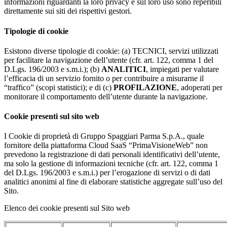
informazioni riguardanti la loro privacy e sul loro uso sono reperibili
direttamente sui siti dei rispettivi gestori.
Tipologie di cookie
Esistono diverse tipologie di cookie: (a) TECNICI, servizi utilizzati
per facilitare la navigazione dell’utente (cfr. art. 122, comma 1 del
D.Lgs. 196/2003 e s.m.i.); (b)
ANALITICI
, impiegati per valutare
l’efficacia di un servizio fornito o per contribuire a misurarne il
“traffico” (scopi statistici); e di (c)
PROFILAZIONE
, adoperati per
monitorare il comportamento dell’utente durante la navigazione.
Cookie presenti sul sito web
I Cookie di proprietà di Gruppo Spaggiari Parma S.p.A., quale
fornitore della piattaforma Cloud SaaS “PrimaVisioneWeb” non
prevedono la registrazione di dati personali identificativi dell’utente,
ma solo la gestione di informazioni tecniche (cfr. art. 122, comma 1
del D.Lgs. 196/2003 e s.m.i.) per l’erogazione di servizi o di dati
analitici anonimi al fine di elaborare statistiche aggregate sull’uso del
Sito.
Elenco dei cookie presenti sul Sito web