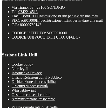
Via Tirano, 53 - 23100 SONDRIO
Tel:
0342214513
Email:
sotf01000l@istruzione.it
Link per inviare una mail
PEC:
sotf01000l@pec.istruzione.it
Link per inviare una mail
C.F.: 80000760142
CODICE ISTITUTO: SOTF01000L
CODICE UNIVOCO ISTITUTO: UF6BC7
Sezione Link Utili
Cookie policy
Note legali
Informativa Privacy
Ufficio Relazioni con il Pubblico
Dichiarazione di accessibilità
Obiettivi di accessibilità
Whistleblowing
Gestione consensi cookie
Amministrazione trasparente
Pagina visualizzata
4870
volte