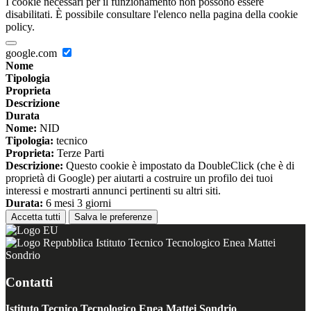
I cookie necessari per il funzionamento non possono essere
disabilitati. È possibile consultare l'elenco nella pagina della cookie
policy.
google.com
Nome
Tipologia
Proprieta
Descrizione
Durata
Nome:
NID
Tipologia:
tecnico
Proprieta:
Terze Parti
Descrizione:
Questo cookie è impostato da DoubleClick (che è di
proprietà di Google) per aiutarti a costruire un profilo dei tuoi
interessi e mostrarti annunci pertinenti su altri siti.
Durata:
6 mesi 3 giorni
Accetta tutti
Salva le preferenze
Istituto Tecnico Tecnologico Enea Mattei
Sondrio
Contatti
Istituto Tecnico Tecnologico Enea Mattei Sondrio