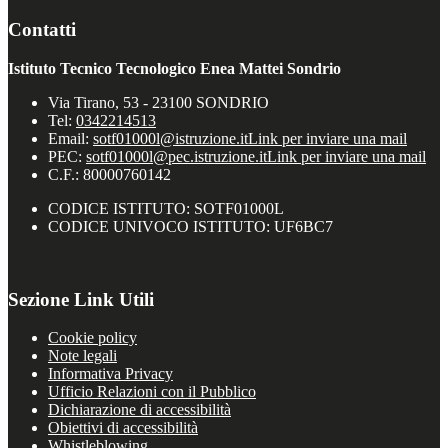
Contatti
Istituto Tecnico Tecnologico Enea Mattei Sondrio
Via Tirano, 53 - 23100 SONDRIO
Tel:
0342214513
Email:
sotf01000l@istruzione.it
Link per inviare una mail
PEC:
sotf01000l@pec.istruzione.it
Link per inviare una mail
C.F.: 80000760142
CODICE ISTITUTO: SOTF01000L
CODICE UNIVOCO ISTITUTO: UF6BC7
Sezione Link Utili
Cookie policy
Note legali
Informativa Privacy
Ufficio Relazioni con il Pubblico
Dichiarazione di accessibilità
Obiettivi di accessibilità
Whistleblowing