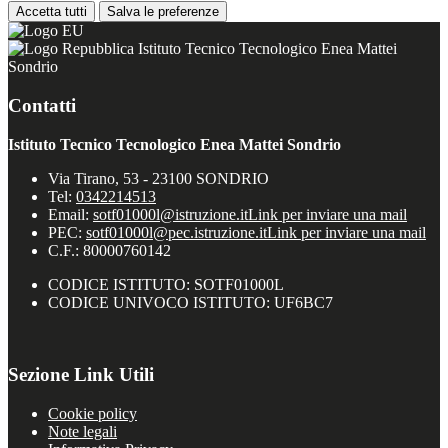
Accetta tutti
Salva le preferenze
Istituto Tecnico Tecnologico Enea Mattei
Sondrio
Contatti
Istituto Tecnico Tecnologico Enea Mattei Sondrio
Via Tirano, 53 - 23100 SONDRIO
Tel:
0342214513
Email:
sotf01000l@istruzione.it
Link per inviare una mail
PEC:
sotf01000l@pec.istruzione.it
Link per inviare una mail
C.F.: 80000760142
CODICE ISTITUTO: SOTF01000L
CODICE UNIVOCO ISTITUTO: UF6BC7
Sezione Link Utili
Cookie policy
Note legali