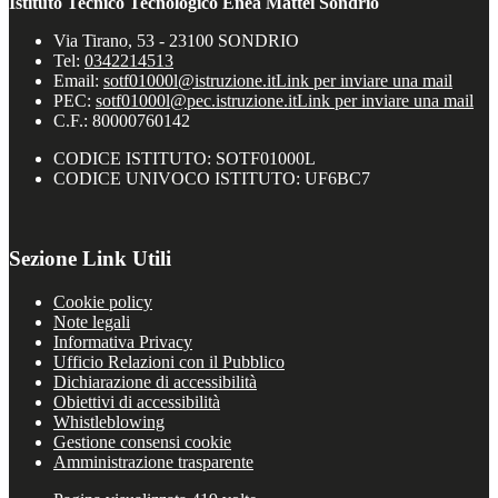
Istituto Tecnico Tecnologico Enea Mattei Sondrio
Via Tirano, 53 - 23100 SONDRIO
Tel:
0342214513
Email:
sotf01000l@istruzione.it
Link per inviare una mail
PEC:
sotf01000l@pec.istruzione.it
Link per inviare una mail
C.F.: 80000760142
CODICE ISTITUTO: SOTF01000L
CODICE UNIVOCO ISTITUTO: UF6BC7
Sezione Link Utili
Cookie policy
Note legali
Informativa Privacy
Ufficio Relazioni con il Pubblico
Dichiarazione di accessibilità
Obiettivi di accessibilità
Whistleblowing
Gestione consensi cookie
Amministrazione trasparente