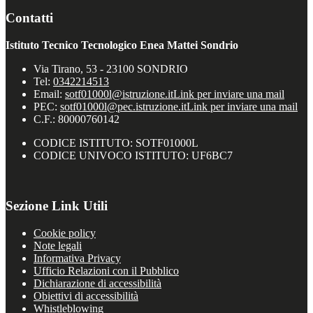
Contatti
Istituto Tecnico Tecnologico Enea Mattei Sondrio
Via Tirano, 53 - 23100 SONDRIO
Tel:
0342214513
Email:
sotf01000l@istruzione.it
Link per inviare una mail
PEC:
sotf01000l@pec.istruzione.it
Link per inviare una mail
C.F.: 80000760142
CODICE ISTITUTO: SOTF01000L
CODICE UNIVOCO ISTITUTO: UF6BC7
Sezione Link Utili
Cookie policy
Note legali
Informativa Privacy
Ufficio Relazioni con il Pubblico
Dichiarazione di accessibilità
Obiettivi di accessibilità
Whistleblowing