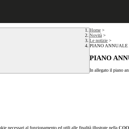
Home
>
Novità
>
Le notizie
>
PIANO ANNUALE A
PIANO ANNU
In allegato il piano an
kie necessari al funzionamento ed utili alle finalità illustrate nella
COO