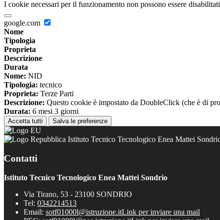
I cookie necessari per il funzionamento non possono essere disabilitati.
google.com
Nome
Tipologia
Proprieta
Descrizione
Durata
Nome:
NID
Tipologia:
tecnico
Proprieta:
Terze Parti
Descrizione:
Questo cookie è impostato da DoubleClick (che è di propriet
Durata:
6 mesi 3 giorni
Accetta tutti
Salva le preferenze
Istituto Tecnico Tecnologico Enea Mattei Sondri
Contatti
Istituto Tecnico Tecnologico Enea Mattei Sondrio
Via Tirano, 53 - 23100 SONDRIO
Tel:
0342214513
Email:
sotf01000l@istruzione.it
Link per inviare una mail