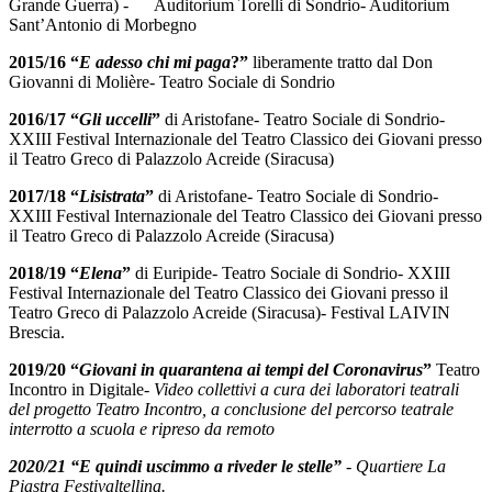
Grande Guerra) - Auditorium Torelli di Sondrio- Auditorium
Sant’Antonio di Morbegno
2015/16 “
E adesso chi mi paga
?”
liberamente tratto dal Don
Giovanni di Molière- Teatro Sociale di Sondrio
2016/17 “
Gli uccelli
”
di Aristofane- Teatro Sociale di Sondrio-
XXIII Festival Internazionale del Teatro Classico dei Giovani presso
il Teatro Greco di Palazzolo Acreide (Siracusa)
2017/18 “
Lisistrata
”
di Aristofane- Teatro Sociale di Sondrio-
XXIII Festival Internazionale del Teatro Classico dei Giovani presso
il Teatro Greco di Palazzolo Acreide (Siracusa)
2018/19 “
Elena
”
di Euripide- Teatro Sociale di Sondrio- XXIII
Festival Internazionale del Teatro Classico dei Giovani presso il
Teatro Greco di Palazzolo Acreide (Siracusa)- Festival LAIVIN
Brescia.
2019/20 “
Giovani in quarantena ai tempi del Coronavirus
”
Teatro
Incontro in Digitale-
Video collettivi a cura dei laboratori teatrali
del progetto Teatro Incontro, a conclusione del percorso teatrale
interrotto a scuola e ripreso da remoto
2020/21 “E quindi uscimmo a riveder le stelle”
- Quartiere La
Piastra Festivaltellina.