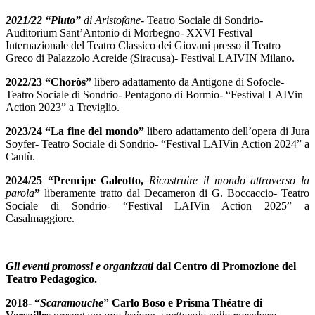
2021/22 “Pluto”
di Aristofane-
Teatro Sociale di Sondrio-
Auditorium Sant’Antonio di Morbegno- XXVI Festival
Internazionale del Teatro Classico dei Giovani presso il Teatro
Greco di Palazzolo Acreide (Siracusa)- Festival LAIVIN Milano.
2022/23 “Choròs”
libero adattamento da Antigone di Sofocle-
Teatro Sociale di Sondrio- Pentagono di Bormio-
“Festival LAIVin
Action 2023”
a Treviglio.
2023/24
“La fine del mondo”
libero adattamento dell’opera di Jura
Soyfer-
Teatro Sociale di Sondrio-
“Festival LAIVin Action 2024” a
Cantù.
2024/25
“Prencipe Galeotto,
Ricostruire il mondo attraverso la
parola
”
liberamente tratto dal Decameron di G. Boccaccio-
Teatro
Sociale di Sondrio-
“Festival LAIVin Action 2025” a
Casalmaggiore.
Gli eventi promossi e organizzati
dal Centro di Promozione del
Teatro Pedagogico.
2018-
“
Scaramouche
”
Carlo Boso e Prisma Théatre di