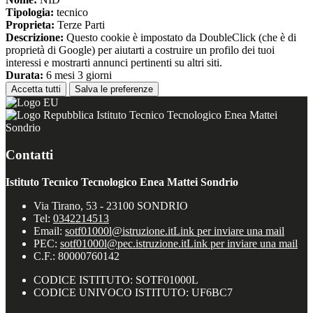
Tipologia:
tecnico
Proprieta:
Terze Parti
Descrizione:
Questo cookie è impostato da DoubleClick (che è di
proprietà di Google) per aiutarti a costruire un profilo dei tuoi
interessi e mostrarti annunci pertinenti su altri siti.
Durata:
6 mesi 3 giorni
Accetta tutti
Salva le preferenze
Istituto Tecnico Tecnologico Enea Mattei
Sondrio
Contatti
Istituto Tecnico Tecnologico Enea Mattei Sondrio
Via Tirano, 53 - 23100 SONDRIO
Tel:
0342214513
Email:
sotf01000l@istruzione.it
Link per inviare una mail
PEC:
sotf01000l@pec.istruzione.it
Link per inviare una mail
C.F.: 80000760142
CODICE ISTITUTO: SOTF01000L
CODICE UNIVOCO ISTITUTO: UF6BC7