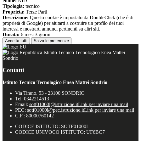
Nome:
NID
Tipologia:
tecnico
Proprieta:
Terze Parti
Descrizione:
Questo cookie è impostato da DoubleClick (che è di
proprietà di Google) per aiutarti a costruire un profilo dei tuoi
interessi e mostrarti annunci pertinenti su altri siti.
Durata:
6 mesi 3 giorni
Accetta tutti
Salva le preferenze
Istituto Tecnico Tecnologico Enea Mattei
Sondrio
Contatti
Istituto Tecnico Tecnologico Enea Mattei Sondrio
Via Tirano, 53 - 23100 SONDRIO
Tel:
0342214513
Email:
sotf01000l@istruzione.it
Link per inviare una mail
PEC:
sotf01000l@pec.istruzione.it
Link per inviare una mail
C.F.: 80000760142
CODICE ISTITUTO: SOTF01000L
CODICE UNIVOCO ISTITUTO: UF6BC7