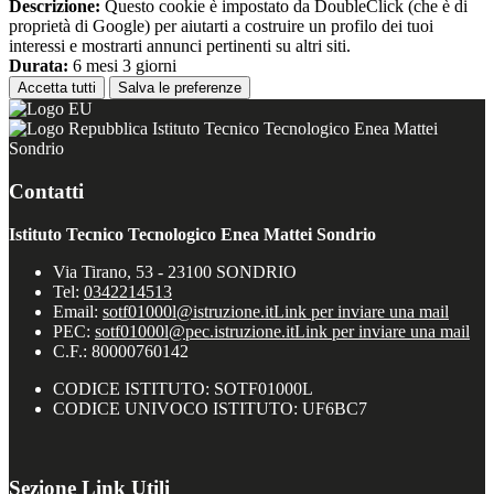
Descrizione:
Questo cookie è impostato da DoubleClick (che è di
proprietà di Google) per aiutarti a costruire un profilo dei tuoi
interessi e mostrarti annunci pertinenti su altri siti.
Durata:
6 mesi 3 giorni
Accetta tutti
Salva le preferenze
Istituto Tecnico Tecnologico Enea Mattei
Sondrio
Contatti
Istituto Tecnico Tecnologico Enea Mattei Sondrio
Via Tirano, 53 - 23100 SONDRIO
Tel:
0342214513
Email:
sotf01000l@istruzione.it
Link per inviare una mail
PEC:
sotf01000l@pec.istruzione.it
Link per inviare una mail
C.F.: 80000760142
CODICE ISTITUTO: SOTF01000L
CODICE UNIVOCO ISTITUTO: UF6BC7
Sezione Link Utili