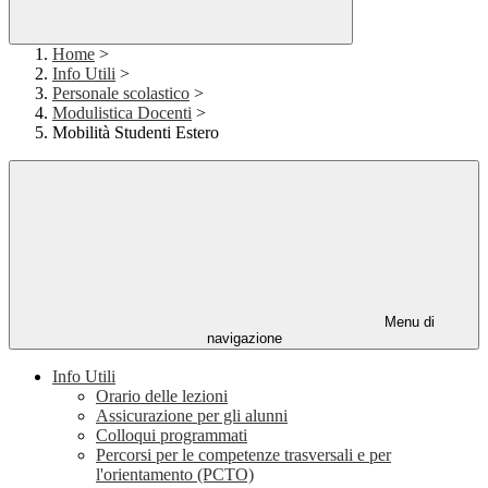
Home
>
Info Utili
>
Personale scolastico
>
Modulistica Docenti
>
Mobilità Studenti Estero
Menu di
navigazione
Info Utili
Orario delle lezioni
Assicurazione per gli alunni
Colloqui programmati
Percorsi per le competenze trasversali e per
l'orientamento (PCTO)