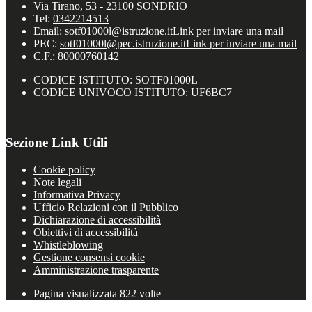
Via Tirano, 53 - 23100 SONDRIO
Tel:
0342214513
Email:
sotf01000l@istruzione.it
Link per inviare una mail
PEC:
sotf01000l@pec.istruzione.it
Link per inviare una mail
C.F.: 80000760142
CODICE ISTITUTO: SOTF01000L
CODICE UNIVOCO ISTITUTO: UF6BC7
Sezione Link Utili
Cookie policy
Note legali
Informativa Privacy
Ufficio Relazioni con il Pubblico
Dichiarazione di accessibilità
Obiettivi di accessibilità
Whistleblowing
Gestione consensi cookie
Amministrazione trasparente
Pagina visualizzata
822
volte