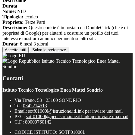
Descrizione
Durata
Nome:
NID
Tipologia:
tecnico
Proprieta:
Terze Parti
Descrizione:
Questo cookie è impostato da DoubleClick (che è di
proprietà di Google) per aiutarti a costruire un profilo dei tuoi
interessi e mostrarti annunci pertinenti su altri siti.
Durata:
6 mesi 3 giorni
Accetta tutti
Salva le preferenze
Istituto Tecnico Tecnologico Enea Mattei
Sondrio
Contatti
Istituto Tecnico Tecnologico Enea Mattei Sondrio
Via Tirano, 53 - 23100 SONDRIO
Tel:
0342214513
Email:
sotf01000l@istruzione.it
Link per inviare una mail
PEC:
sotf01000l@pec.istruzione.it
Link per inviare una mail
C.F.: 80000760142
CODICE ISTITUTO: SOTF01000L