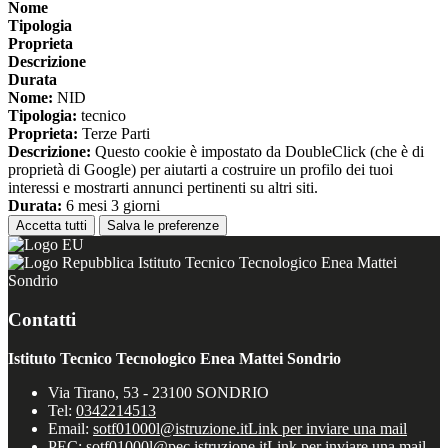
Nome
Tipologia
Proprieta
Descrizione
Durata
Nome:
NID
Tipologia:
tecnico
Proprieta:
Terze Parti
Descrizione:
Questo cookie è impostato da DoubleClick (che è di
proprietà di Google) per aiutarti a costruire un profilo dei tuoi
interessi e mostrarti annunci pertinenti su altri siti.
Durata:
6 mesi 3 giorni
Accetta tutti
Salva le preferenze
Istituto Tecnico Tecnologico Enea Mattei
Sondrio
Contatti
Istituto Tecnico Tecnologico Enea Mattei Sondrio
Via Tirano, 53 - 23100 SONDRIO
Tel:
0342214513
Email:
sotf01000l@istruzione.it
Link per inviare una mail
PEC:
sotf01000l@pec.istruzione.it
Link per inviare una mail