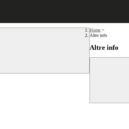
Home
>
Altre info
Altre info