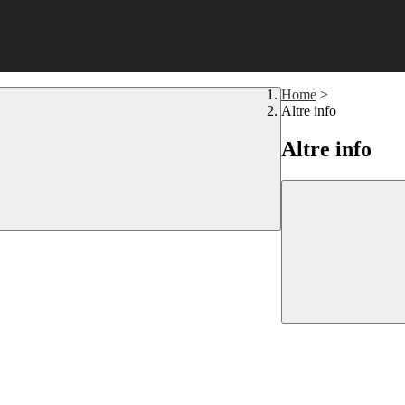
Home
>
Altre info
Altre info