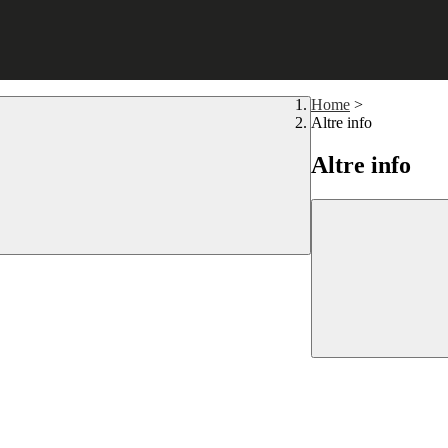
Home
>
Altre info
Altre info