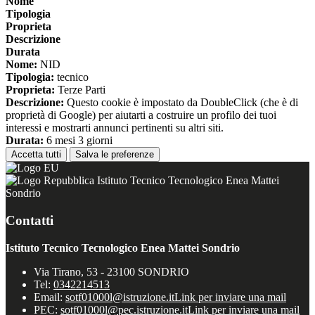
Nome
Tipologia
Proprieta
Descrizione
Durata
Nome:
NID
Tipologia:
tecnico
Proprieta:
Terze Parti
Descrizione:
Questo cookie è impostato da DoubleClick (che è di
proprietà di Google) per aiutarti a costruire un profilo dei tuoi
interessi e mostrarti annunci pertinenti su altri siti.
Durata:
6 mesi 3 giorni
Accetta tutti
Salva le preferenze
Istituto Tecnico Tecnologico Enea Mattei
Sondrio
Contatti
Istituto Tecnico Tecnologico Enea Mattei Sondrio
Via Tirano, 53 - 23100 SONDRIO
Tel:
0342214513
Email:
sotf01000l@istruzione.it
Link per inviare una mail
PEC:
sotf01000l@pec.istruzione.it
Link per inviare una mail