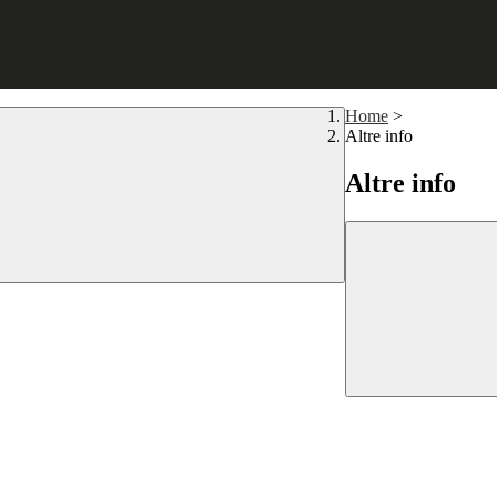
Home
>
Altre info
Altre info