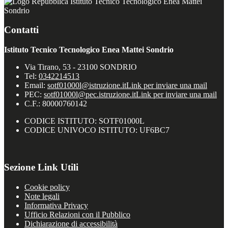
Istituto Tecnico Tecnologico Enea Mattei
Sondrio
Contatti
Istituto Tecnico Tecnologico Enea Mattei Sondrio
Via Tirano, 53 - 23100 SONDRIO
Tel:
0342214513
Email:
sotf01000l@istruzione.it
Link per inviare una mail
PEC:
sotf01000l@pec.istruzione.it
Link per inviare una mail
C.F.: 80000760142
CODICE ISTITUTO: SOTF01000L
CODICE UNIVOCO ISTITUTO: UF6BC7
Sezione Link Utili
Cookie policy
Note legali
Informativa Privacy
Ufficio Relazioni con il Pubblico
Dichiarazione di accessibilità