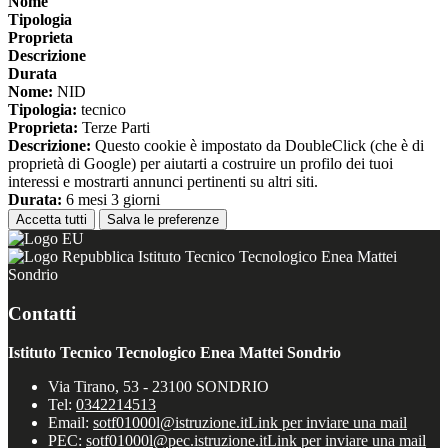
Nome
Tipologia
Proprieta
Descrizione
Durata
Nome:
NID
Tipologia:
tecnico
Proprieta:
Terze Parti
Descrizione:
Questo cookie è impostato da DoubleClick (che è di
proprietà di Google) per aiutarti a costruire un profilo dei tuoi
interessi e mostrarti annunci pertinenti su altri siti.
Durata:
6 mesi 3 giorni
Accetta tutti
Salva le preferenze
Istituto Tecnico Tecnologico Enea Mattei
Sondrio
Contatti
Istituto Tecnico Tecnologico Enea Mattei Sondrio
Via Tirano, 53 - 23100 SONDRIO
Tel:
0342214513
Email:
sotf01000l@istruzione.it
Link per inviare una mail
PEC:
sotf01000l@pec.istruzione.it
Link per inviare una mail