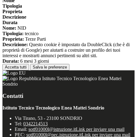
Nome
Tipologia
Proprieta
Descrizione
Durata
Nome:
NID
Tipologia:
tecnico
Proprieta:
Terze Parti
Descrizione:
Questo cookie è impostato da DoubleClick (che è di
proprietà di Google) per aiutarti a costruire un profilo dei tuoi
interessi e mostrarti annunci pertinenti su altri siti.
Durata:
6 mesi 3 giorni
Accetta tutti
Salva le preferenze
Istituto Tecnico Tecnologico Enea Mattei
Sondrio
Contatti
Istituto Tecnico Tecnologico Enea Mattei Sondrio
Via Tirano, 53 - 23100 SONDRIO
Tel:
0342214513
Email:
sotf01000l@istruzione.it
Link per inviare una mail
PEC:
sotf01000l@pec.istruzione.it
Link per inviare una mail