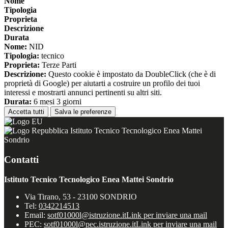
Nome
Tipologia
Proprieta
Descrizione
Durata
Nome:
NID
Tipologia:
tecnico
Proprieta:
Terze Parti
Descrizione:
Questo cookie è impostato da DoubleClick (che è di
proprietà di Google) per aiutarti a costruire un profilo dei tuoi
interessi e mostrarti annunci pertinenti su altri siti.
Durata:
6 mesi 3 giorni
Accetta tutti
Salva le preferenze
Istituto Tecnico Tecnologico Enea Mattei
Sondrio
Contatti
Istituto Tecnico Tecnologico Enea Mattei Sondrio
Via Tirano, 53 - 23100 SONDRIO
Tel:
0342214513
Email:
sotf01000l@istruzione.it
Link per inviare una mail
PEC:
sotf01000l@pec.istruzione.it
Link per inviare una mail