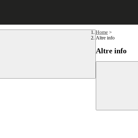
Home
>
Altre info
Altre info