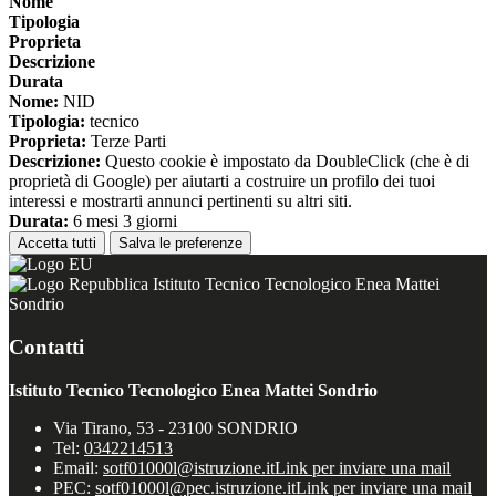
Nome
Tipologia
Proprieta
Descrizione
Durata
Nome:
NID
Tipologia:
tecnico
Proprieta:
Terze Parti
Descrizione:
Questo cookie è impostato da DoubleClick (che è di
proprietà di Google) per aiutarti a costruire un profilo dei tuoi
interessi e mostrarti annunci pertinenti su altri siti.
Durata:
6 mesi 3 giorni
Accetta tutti
Salva le preferenze
Istituto Tecnico Tecnologico Enea Mattei
Sondrio
Contatti
Istituto Tecnico Tecnologico Enea Mattei Sondrio
Via Tirano, 53 - 23100 SONDRIO
Tel:
0342214513
Email:
sotf01000l@istruzione.it
Link per inviare una mail
PEC:
sotf01000l@pec.istruzione.it
Link per inviare una mail