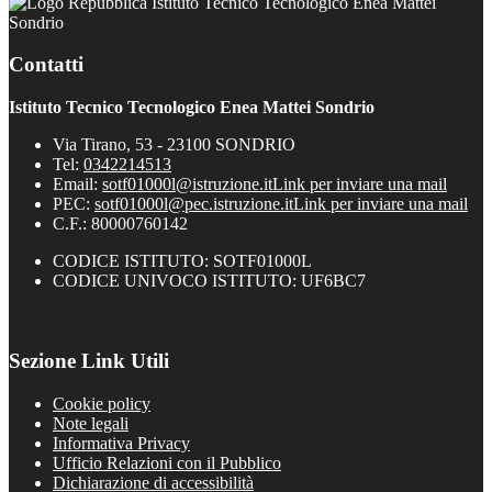
Istituto Tecnico Tecnologico Enea Mattei
Sondrio
Contatti
Istituto Tecnico Tecnologico Enea Mattei Sondrio
Via Tirano, 53 - 23100 SONDRIO
Tel:
0342214513
Email:
sotf01000l@istruzione.it
Link per inviare una mail
PEC:
sotf01000l@pec.istruzione.it
Link per inviare una mail
C.F.: 80000760142
CODICE ISTITUTO: SOTF01000L
CODICE UNIVOCO ISTITUTO: UF6BC7
Sezione Link Utili
Cookie policy
Note legali
Informativa Privacy
Ufficio Relazioni con il Pubblico
Dichiarazione di accessibilità