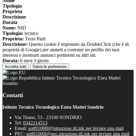
Nome
Tipologia
Proprieta
Descrizione
Durata
Nome:
NID
Tipologia:
tecnico
Proprieta:
Terze Parti
Descrizione:
Questo cookie è impostato da DoubleClick (che è di
proprietà di Google) per aiutarti a costruire un profilo dei tuoi
interessi e mostrarti annunci pertinenti su altri siti.
Durata:
6 mesi 3 giorni
Accetta tutti
Salva le preferenze
Istituto Tecnico Tecnologico Enea Mattei
Sondrio
Contatti
Istituto Tecnico Tecnologico Enea Mattei Sondrio
Via Tirano, 53 - 23100 SONDRIO
Tel:
0342214513
Email:
sotf01000l@istruzione.it
Link per inviare una mail
PEC:
sotf01000l@pec.istruzione.it
Link per inviare una mail