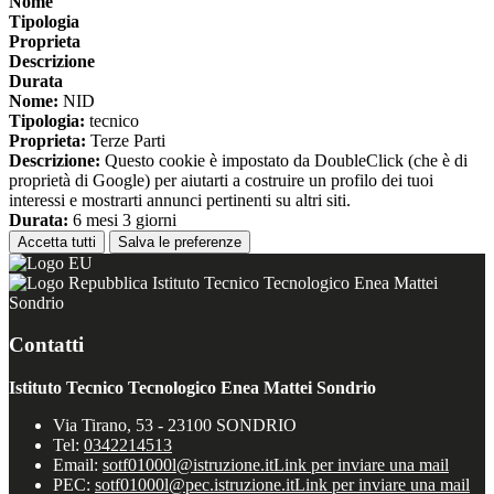
Nome
Tipologia
Proprieta
Descrizione
Durata
Nome:
NID
Tipologia:
tecnico
Proprieta:
Terze Parti
Descrizione:
Questo cookie è impostato da DoubleClick (che è di
proprietà di Google) per aiutarti a costruire un profilo dei tuoi
interessi e mostrarti annunci pertinenti su altri siti.
Durata:
6 mesi 3 giorni
Accetta tutti
Salva le preferenze
Istituto Tecnico Tecnologico Enea Mattei
Sondrio
Contatti
Istituto Tecnico Tecnologico Enea Mattei Sondrio
Via Tirano, 53 - 23100 SONDRIO
Tel:
0342214513
Email:
sotf01000l@istruzione.it
Link per inviare una mail
PEC:
sotf01000l@pec.istruzione.it
Link per inviare una mail