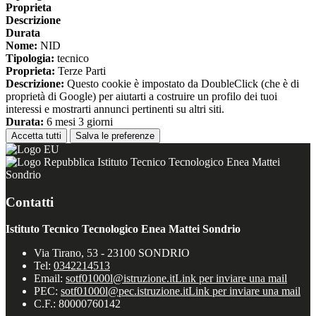
Proprieta
Descrizione
Durata
Nome:
NID
Tipologia:
tecnico
Proprieta:
Terze Parti
Descrizione:
Questo cookie è impostato da DoubleClick (che è di
proprietà di Google) per aiutarti a costruire un profilo dei tuoi
interessi e mostrarti annunci pertinenti su altri siti.
Durata:
6 mesi 3 giorni
Accetta tutti
Salva le preferenze
Istituto Tecnico Tecnologico Enea Mattei
Sondrio
Contatti
Istituto Tecnico Tecnologico Enea Mattei Sondrio
Via Tirano, 53 - 23100 SONDRIO
Tel:
0342214513
Email:
sotf01000l@istruzione.it
Link per inviare una mail
PEC:
sotf01000l@pec.istruzione.it
Link per inviare una mail
C.F.: 80000760142