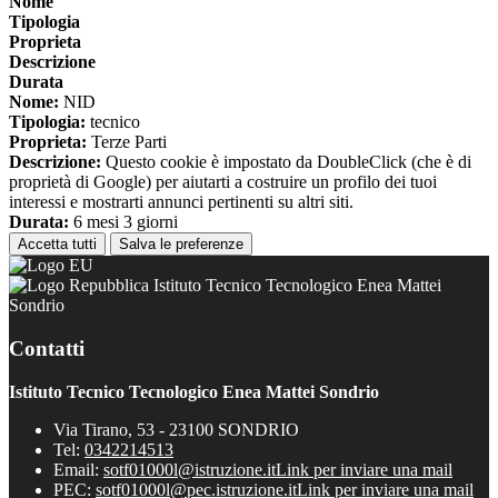
Nome
Tipologia
Proprieta
Descrizione
Durata
Nome:
NID
Tipologia:
tecnico
Proprieta:
Terze Parti
Descrizione:
Questo cookie è impostato da DoubleClick (che è di
proprietà di Google) per aiutarti a costruire un profilo dei tuoi
interessi e mostrarti annunci pertinenti su altri siti.
Durata:
6 mesi 3 giorni
Accetta tutti
Salva le preferenze
Istituto Tecnico Tecnologico Enea Mattei
Sondrio
Contatti
Istituto Tecnico Tecnologico Enea Mattei Sondrio
Via Tirano, 53 - 23100 SONDRIO
Tel:
0342214513
Email:
sotf01000l@istruzione.it
Link per inviare una mail
PEC:
sotf01000l@pec.istruzione.it
Link per inviare una mail