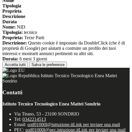
Nome
Tipologia
Proprieta
Descrizione
Durata
Nome:
NID
Tipologia:
tecnico
Proprieta:
Terze Parti
Descrizione:
Questo cookie è impostato da DoubleClick (che è di
proprietà di Google) per aiutarti a costruire un profilo dei tuoi
interessi e mostrarti annunci pertinenti su altri siti.
Durata:
6 mesi 3 giorni
Accetta tutti
Salva le preferenze
Istituto Tecnico Tecnologico Enea Mattei
Sondrio
Contatti
Istituto Tecnico Tecnologico Enea Mattei Sondrio
Via Tirano, 53 - 23100 SONDRIO
Tel:
0342214513
Email:
sotf01000l@istruzione.it
Link per inviare una mail
PEC:
sotf01000l@pec.istruzione.it
Link per inviare una mail