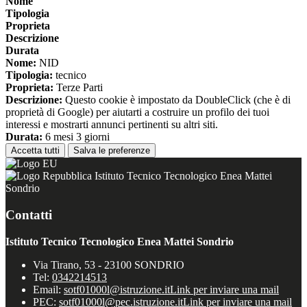
Nome
Tipologia
Proprieta
Descrizione
Durata
Nome:
NID
Tipologia:
tecnico
Proprieta:
Terze Parti
Descrizione:
Questo cookie è impostato da DoubleClick (che è di
proprietà di Google) per aiutarti a costruire un profilo dei tuoi
interessi e mostrarti annunci pertinenti su altri siti.
Durata:
6 mesi 3 giorni
Accetta tutti
Salva le preferenze
Istituto Tecnico Tecnologico Enea Mattei
Sondrio
Contatti
Istituto Tecnico Tecnologico Enea Mattei Sondrio
Via Tirano, 53 - 23100 SONDRIO
Tel:
0342214513
Email:
sotf01000l@istruzione.it
Link per inviare una mail
PEC:
sotf01000l@pec.istruzione.it
Link per inviare una mail