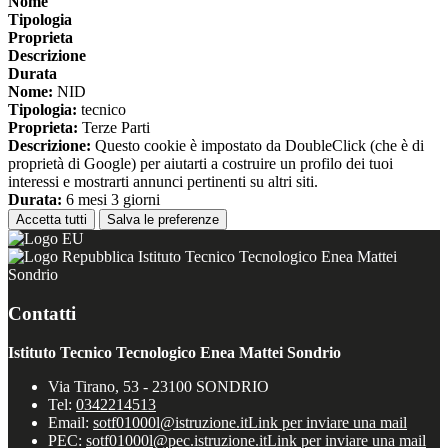
Nome
Tipologia
Proprieta
Descrizione
Durata
Nome:
NID
Tipologia:
tecnico
Proprieta:
Terze Parti
Descrizione:
Questo cookie è impostato da DoubleClick (che è di
proprietà di Google) per aiutarti a costruire un profilo dei tuoi
interessi e mostrarti annunci pertinenti su altri siti.
Durata:
6 mesi 3 giorni
Accetta tutti
Salva le preferenze
Istituto Tecnico Tecnologico Enea Mattei
Sondrio
Contatti
Istituto Tecnico Tecnologico Enea Mattei Sondrio
Via Tirano, 53 - 23100 SONDRIO
Tel:
0342214513
Email:
sotf01000l@istruzione.it
Link per inviare una mail
PEC:
sotf01000l@pec.istruzione.it
Link per inviare una mail