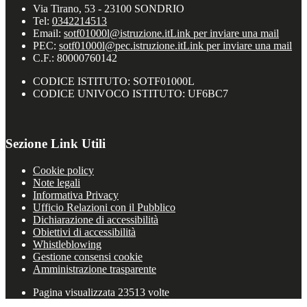
Via Tirano, 53 - 23100 SONDRIO
Tel:
0342214513
Email:
sotf01000l@istruzione.it
Link per inviare una mail
PEC:
sotf01000l@pec.istruzione.it
Link per inviare una mail
C.F.: 80000760142
CODICE ISTITUTO: SOTF01000L
CODICE UNIVOCO ISTITUTO: UF6BC7
Sezione Link Utili
Cookie policy
Note legali
Informativa Privacy
Ufficio Relazioni con il Pubblico
Dichiarazione di accessibilità
Obiettivi di accessibilità
Whistleblowing
Gestione consensi cookie
Amministrazione trasparente
Pagina visualizzata
23513
volte