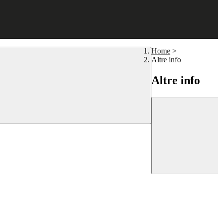
Home
>
Altre info
Altre info