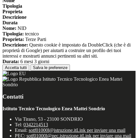
Nome
Tipologia
Proprieta
Descrizione
Durata
Nome:
NID
Tipologia:
tecnico
Proprieta:
Terze Parti
Descrizione:
Questo cookie è impostato da DoubleClick (che è di
proprietà di Google) per aiutarti a costruire un profilo dei tuoi
interessi e mostrarti annunci pertinenti su altri siti.
Durata:
6 mesi 3 giorni
Accetta tutti
Salva le preferenze
Istituto Tecnico Tecnologico Enea Mattei
Sondrio
Contatti
Istituto Tecnico Tecnologico Enea Mattei Sondrio
Via Tirano, 53 - 23100 SONDRIO
Tel:
0342214513
Email:
sotf01000l@istruzione.it
Link per inviare una mail
PEC:
sotf01000l@pec.istruzione.it
Link per inviare una mail